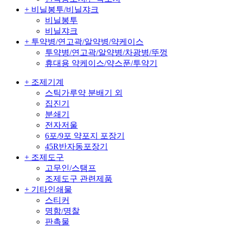
+ 비닐봉투/비닐쟈크
비닐봉투
비닐쟈크
+ 투약병/연고곽/알약병/약케이스
투약병/연고곽/알약병/차광병/뚜껑
휴대용 약케이스/약스푼/투약기
+ 조제기계
스틱가루약 분배기 외
집진기
분쇄기
전자저울
6포/9포 약포지 포장기
45R반자동포장기
+ 조제도구
고무인/스탬프
조제도구 관련제품
+ 기타인쇄물
스티커
명함/명찰
판촉물