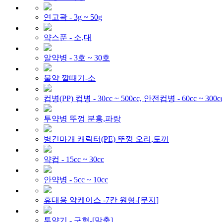
연고곽 - 3g ~ 50g
약스푼 - 소,대
알약병 - 3호 ~ 30호
물약 깔때기-소
컵병(PP) 컵병 - 30cc ~ 500cc, 안전컵병 - 60cc ~ 300c
투약병 뚜껑 분홍,파랑
병긴마개 캐릭터(PE) 뚜껑 오리,토끼
약컵 - 15cc ~ 30cc
안약병 - 5cc ~ 10cc
휴대용 약케이스 -7칸 원형-[무지]
투약기 - 구형-[맞춤]