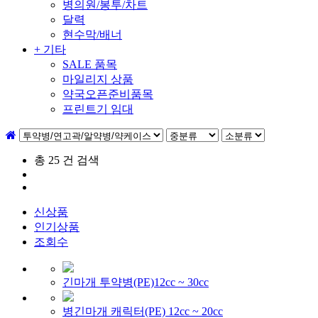
병의원/봉투/차트
달력
현수막/배너
+ 기타
SALE 품목
마일리지 상품
약국오픈준비품목
프린트기 임대
총
25
건 검색
신상품
인기상품
조회수
긴마개 투약병(PE)12cc ~ 30cc
병긴마개 캐릭터(PE) 12cc ~ 20cc