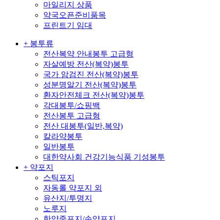
마일리지 상품
약국오픈준비품목
프린트기 임대
+ 봉투류
전산복약 안내봉투 고급형
자살예방 전산(복약)봉투
국가 암검진 전산(복약)봉투
성분명알기 전산(복약)봉투
환자안전체크 전산(복약)봉투
각대봉투/쇼핑백
전산봉투 고급형
전산 대봉투(일반,복약)
칼라약봉투
일반봉투
대한약사회 건강기능식품 기성봉투
+ 약포지
스틱포지
자동롤 약포지 외
유산지/투명지
노루지
한약중포지/손약포지