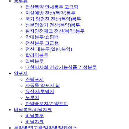
봉투류
전산복약 안내봉투 고급형
자살예방 전산(복약)봉투
국가 암검진 전산(복약)봉투
성분명알기 전산(복약)봉투
환자안전체크 전산(복약)봉투
각대봉투/쇼핑백
전산봉투 고급형
전산 대봉투(일반,복약)
칼라약봉투
일반봉투
대한약사회 건강기능식품 기성봉투
약포지
스틱포지
자동롤 약포지 외
유산지/투명지
노루지
한약중포지/손약포지
비닐봉투/비닐쟈크
비닐봉투
비닐쟈크
투약병/연고곽/알약병/약케이스