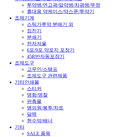
투약병/연고곽/알약병/차광병/뚜껑
휴대용 약케이스/약스푼/투약기
조제기계
스틱가루약 분배기 외
집진기
분쇄기
전자저울
6포/9포 약포지 포장기
45R반자동포장기
조제도구
고무인/스탬프
조제도구 관련제품
기타인쇄물
스티커
명함/명찰
판촉물
병의원/봉투/차트
달력
현수막/배너
기타
SALE 품목