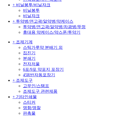
+ 비닐봉투/비닐쟈크
비닐봉투
비닐쟈크
+ 투약병/연고곽/알약병/약케이스
투약병/연고곽/알약병/차광병/뚜껑
휴대용 약케이스/약스푼/투약기
+ 조제기계
스틱가루약 분배기 외
집진기
분쇄기
전자저울
6포/9포 약포지 포장기
45R반자동포장기
+ 조제도구
고무인/스탬프
조제도구 관련제품
+ 기타인쇄물
스티커
명함/명찰
판촉물