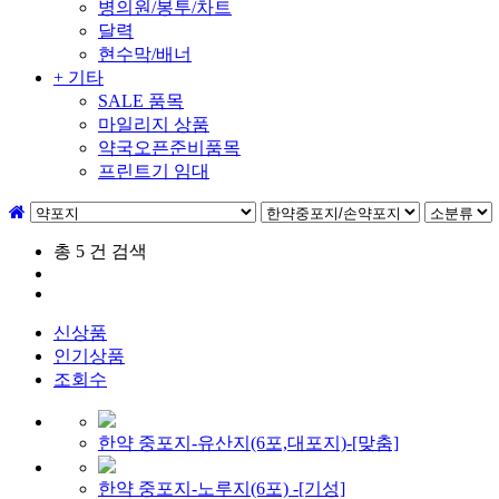
병의원/봉투/차트
달력
현수막/배너
+ 기타
SALE 품목
마일리지 상품
약국오픈준비품목
프린트기 임대
총
5
건 검색
신상품
인기상품
조회수
한약 중포지-유산지(6포,대포지)-[맞춤]
한약 중포지-노루지(6포) -[기성]