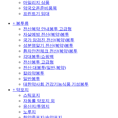
마일리지 상품
약국오픈준비품목
프린트기 임대
+ 봉투류
전산복약 안내봉투 고급형
자살예방 전산(복약)봉투
국가 암검진 전산(복약)봉투
성분명알기 전산(복약)봉투
환자안전체크 전산(복약)봉투
각대봉투/쇼핑백
전산봉투 고급형
전산 대봉투(일반,복약)
칼라약봉투
일반봉투
대한약사회 건강기능식품 기성봉투
+ 약포지
스틱포지
자동롤 약포지 외
유산지/투명지
노루지
한약중포지/손약포지