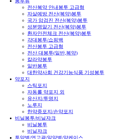
봉투류
전산복약 안내봉투 고급형
자살예방 전산(복약)봉투
국가 암검진 전산(복약)봉투
성분명알기 전산(복약)봉투
환자안전체크 전산(복약)봉투
각대봉투/쇼핑백
전산봉투 고급형
전산 대봉투(일반,복약)
칼라약봉투
일반봉투
대한약사회 건강기능식품 기성봉투
약포지
스틱포지
자동롤 약포지 외
유산지/투명지
노루지
한약중포지/손약포지
비닐봉투/비닐쟈크
비닐봉투
비닐쟈크
투약병/연고곽/알약병/약케이스