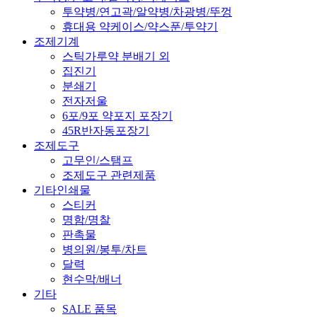
투약병/연고곽/알약병/차광병/뚜껑
휴대용 약케이스/약스푼/투약기
조제기계
스틱가루약 분배기 외
집진기
분쇄기
전자저울
6포/9포 약포지 포장기
45R반자동포장기
조제도구
고무인/스탬프
조제도구 관련제품
기타인쇄물
스티커
명함/명찰
판촉물
병의원/봉투/차트
달력
현수막/배너
기타
SALE 품목