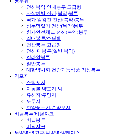
봉투류
전산복약 안내봉투 고급형
자살예방 전산(복약)봉투
국가 암검진 전산(복약)봉투
성분명알기 전산(복약)봉투
환자안전체크 전산(복약)봉투
각대봉투/쇼핑백
전산봉투 고급형
전산 대봉투(일반,복약)
칼라약봉투
일반봉투
대한약사회 건강기능식품 기성봉투
약포지
스틱포지
자동롤 약포지 외
유산지/투명지
노루지
한약중포지/손약포지
비닐봉투/비닐쟈크
비닐봉투
비닐쟈크
투약병/연고곽/알약병/약케이스