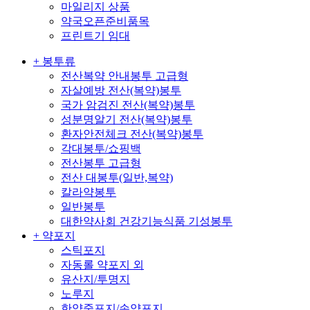
마일리지 상품
약국오픈준비품목
프린트기 임대
+ 봉투류
전산복약 안내봉투 고급형
자살예방 전산(복약)봉투
국가 암검진 전산(복약)봉투
성분명알기 전산(복약)봉투
환자안전체크 전산(복약)봉투
각대봉투/쇼핑백
전산봉투 고급형
전산 대봉투(일반,복약)
칼라약봉투
일반봉투
대한약사회 건강기능식품 기성봉투
+ 약포지
스틱포지
자동롤 약포지 외
유산지/투명지
노루지
한약중포지/손약포지