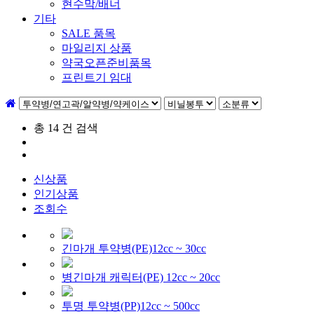
현수막/배너
기타
SALE 품목
마일리지 상품
약국오픈준비품목
프린트기 임대
총
14
건 검색
신상품
인기상품
조회수
긴마개 투약병(PE)12cc ~ 30cc
병긴마개 캐릭터(PE) 12cc ~ 20cc
투명 투약병(PP)12cc ~ 500cc