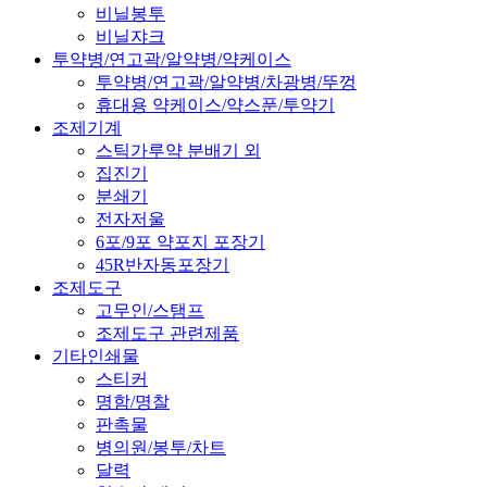
비닐봉투
비닐쟈크
투약병/연고곽/알약병/약케이스
투약병/연고곽/알약병/차광병/뚜껑
휴대용 약케이스/약스푼/투약기
조제기계
스틱가루약 분배기 외
집진기
분쇄기
전자저울
6포/9포 약포지 포장기
45R반자동포장기
조제도구
고무인/스탬프
조제도구 관련제품
기타인쇄물
스티커
명함/명찰
판촉물
병의원/봉투/차트
달력