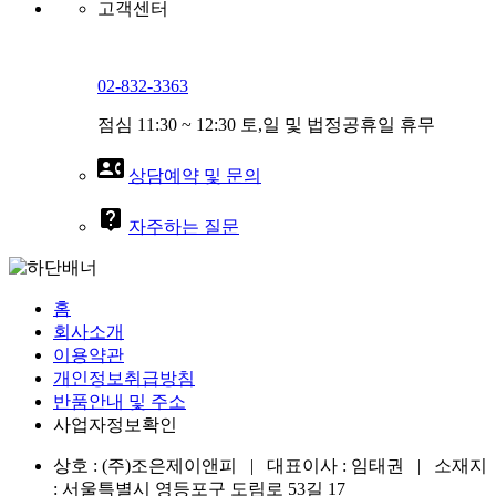
고객센터
02-832-3363
점심 11:30 ~ 12:30 토,일 및 법정공휴일 휴무
contact_phone
상담예약 및 문의
live_help
자주하는 질문
홈
회사소개
이용약관
개인정보취급방침
반품안내 및 주소
사업자정보확인
상호 : (주)조은제이앤피 | 대표이사 : 임태권 | 소재지
: 서울특별시 영등포구 도림로 53길 17