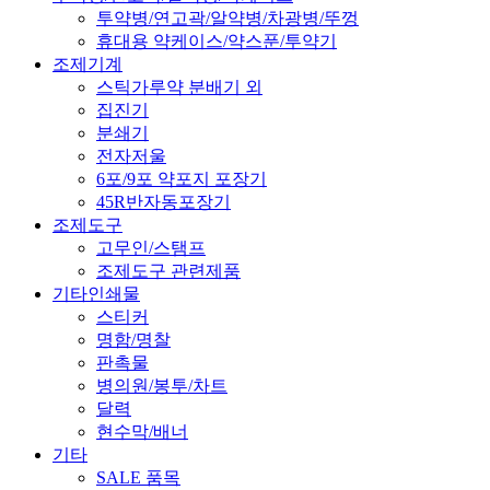
투약병/연고곽/알약병/차광병/뚜껑
휴대용 약케이스/약스푼/투약기
조제기계
스틱가루약 분배기 외
집진기
분쇄기
전자저울
6포/9포 약포지 포장기
45R반자동포장기
조제도구
고무인/스탬프
조제도구 관련제품
기타인쇄물
스티커
명함/명찰
판촉물
병의원/봉투/차트
달력
현수막/배너
기타
SALE 품목