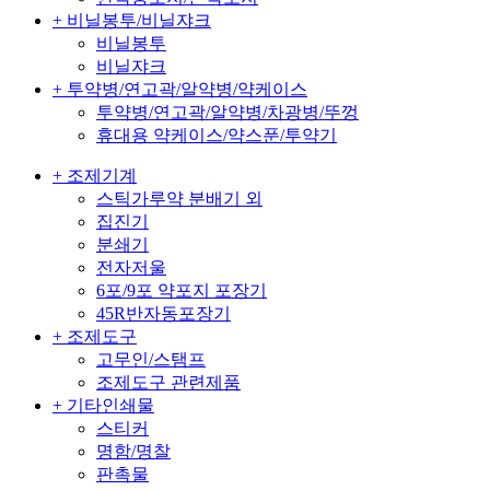
+ 비닐봉투/비닐쟈크
비닐봉투
비닐쟈크
+ 투약병/연고곽/알약병/약케이스
투약병/연고곽/알약병/차광병/뚜껑
휴대용 약케이스/약스푼/투약기
+ 조제기계
스틱가루약 분배기 외
집진기
분쇄기
전자저울
6포/9포 약포지 포장기
45R반자동포장기
+ 조제도구
고무인/스탬프
조제도구 관련제품
+ 기타인쇄물
스티커
명함/명찰
판촉물