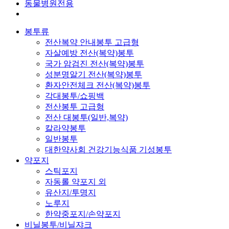
동물병원전용
봉투류
전산복약 안내봉투 고급형
자살예방 전산(복약)봉투
국가 암검진 전산(복약)봉투
성분명알기 전산(복약)봉투
환자안전체크 전산(복약)봉투
각대봉투/쇼핑백
전산봉투 고급형
전산 대봉투(일반,복약)
칼라약봉투
일반봉투
대한약사회 건강기능식품 기성봉투
약포지
스틱포지
자동롤 약포지 외
유산지/투명지
노루지
한약중포지/손약포지
비닐봉투/비닐쟈크