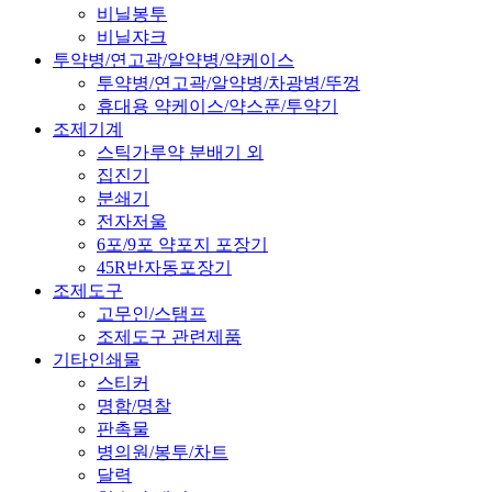
비닐봉투
비닐쟈크
투약병/연고곽/알약병/약케이스
투약병/연고곽/알약병/차광병/뚜껑
휴대용 약케이스/약스푼/투약기
조제기계
스틱가루약 분배기 외
집진기
분쇄기
전자저울
6포/9포 약포지 포장기
45R반자동포장기
조제도구
고무인/스탬프
조제도구 관련제품
기타인쇄물
스티커
명함/명찰
판촉물
병의원/봉투/차트
달력