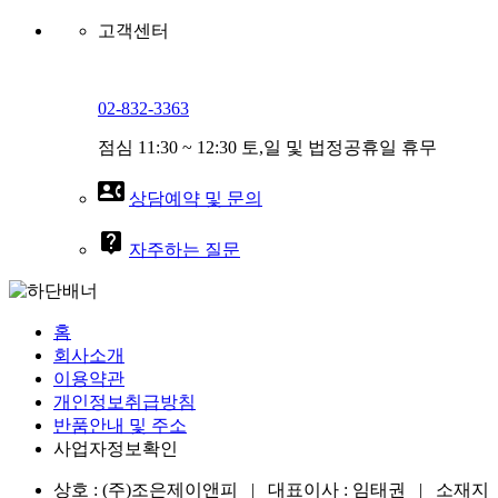
고객센터
02-832-3363
점심 11:30 ~ 12:30 토,일 및 법정공휴일 휴무
contact_phone
상담예약 및 문의
live_help
자주하는 질문
홈
회사소개
이용약관
개인정보취급방침
반품안내 및 주소
사업자정보확인
상호 : (주)조은제이앤피 | 대표이사 : 임태권 | 소재지