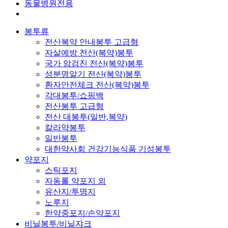
동물병원전용
봉투류
전산복약 안내봉투 고급형
자살예방 전산(복약)봉투
국가 암검진 전산(복약)봉투
성분명알기 전산(복약)봉투
환자안전체크 전산(복약)봉투
각대봉투/쇼핑백
전산봉투 고급형
전산 대봉투(일반,복약)
칼라약봉투
일반봉투
대한약사회 건강기능식품 기성봉투
약포지
스틱포지
자동롤 약포지 외
유산지/투명지
노루지
한약중포지/손약포지
비닐봉투/비닐쟈크