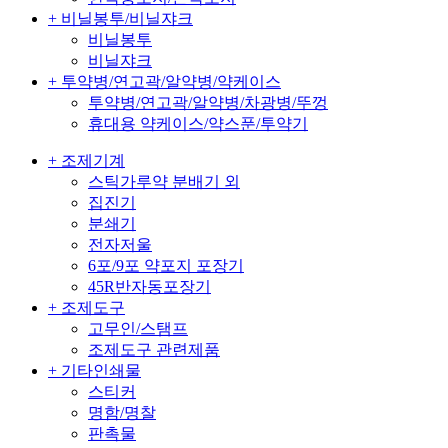
+ 비닐봉투/비닐쟈크
비닐봉투
비닐쟈크
+ 투약병/연고곽/알약병/약케이스
투약병/연고곽/알약병/차광병/뚜껑
휴대용 약케이스/약스푼/투약기
+ 조제기계
스틱가루약 분배기 외
집진기
분쇄기
전자저울
6포/9포 약포지 포장기
45R반자동포장기
+ 조제도구
고무인/스탬프
조제도구 관련제품
+ 기타인쇄물
스티커
명함/명찰
판촉물