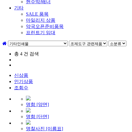
현수막/배너
기타
SALE 품목
마일리지 상품
약국오픈준비품목
프린트기 임대
총
4
건 검색
신상품
인기상품
조회수
명함 [양면]
명함 [단면]
명찰사진 [이름표]