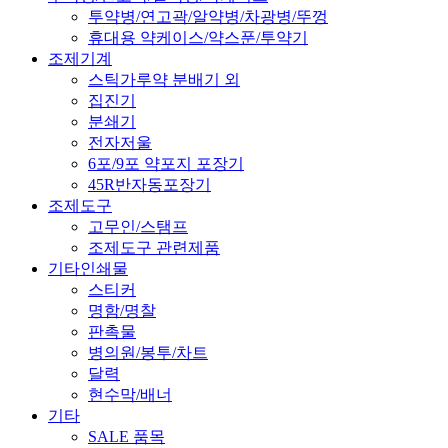
투약병/연고곽/알약병/차광병/뚜껑
휴대용 약케이스/약스푼/투약기
조제기계
스틱가루약 분배기 외
집진기
분쇄기
전자저울
6포/9포 약포지 포장기
45R반자동포장기
조제도구
고무인/스탬프
조제도구 관련제품
기타인쇄물
스티커
명함/명찰
판촉물
병의원/봉투/차트
달력
현수막/배너
기타
SALE 품목