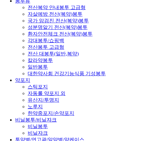
봉투류
전산복약 안내봉투 고급형
자살예방 전산(복약)봉투
국가 암검진 전산(복약)봉투
성분명알기 전산(복약)봉투
환자안전체크 전산(복약)봉투
각대봉투/쇼핑백
전산봉투 고급형
전산 대봉투(일반,복약)
칼라약봉투
일반봉투
대한약사회 건강기능식품 기성봉투
약포지
스틱포지
자동롤 약포지 외
유산지/투명지
노루지
한약중포지/손약포지
비닐봉투/비닐쟈크
비닐봉투
비닐쟈크
투약병/연고곽/알약병/약케이스