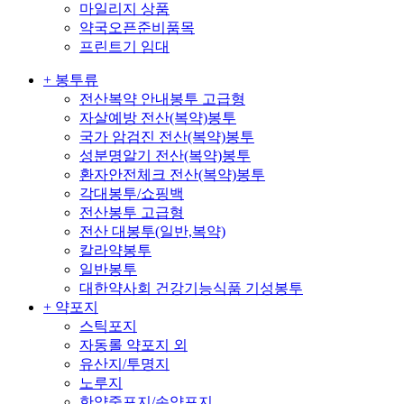
마일리지 상품
약국오픈준비품목
프린트기 임대
+ 봉투류
전산복약 안내봉투 고급형
자살예방 전산(복약)봉투
국가 암검진 전산(복약)봉투
성분명알기 전산(복약)봉투
환자안전체크 전산(복약)봉투
각대봉투/쇼핑백
전산봉투 고급형
전산 대봉투(일반,복약)
칼라약봉투
일반봉투
대한약사회 건강기능식품 기성봉투
+ 약포지
스틱포지
자동롤 약포지 외
유산지/투명지
노루지
한약중포지/손약포지