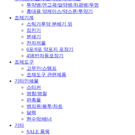
투약병/연고곽/알약병/차광병/뚜껑
휴대용 약케이스/약스푼/투약기
조제기계
스틱가루약 분배기 외
집진기
분쇄기
전자저울
6포/9포 약포지 포장기
45R반자동포장기
조제도구
고무인/스탬프
조제도구 관련제품
기타인쇄물
스티커
명함/명찰
판촉물
병의원/봉투/차트
달력
현수막/배너
기타
SALE 품목