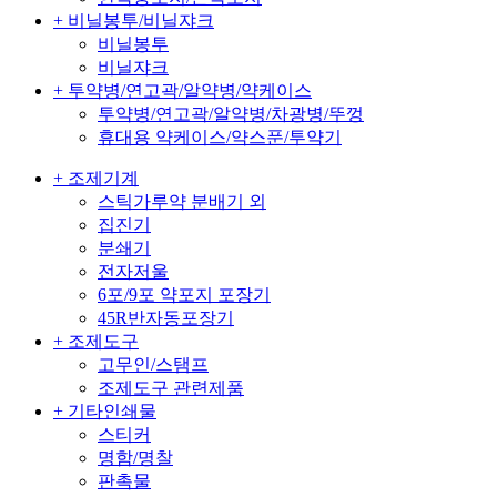
+ 비닐봉투/비닐쟈크
비닐봉투
비닐쟈크
+ 투약병/연고곽/알약병/약케이스
투약병/연고곽/알약병/차광병/뚜껑
휴대용 약케이스/약스푼/투약기
+ 조제기계
스틱가루약 분배기 외
집진기
분쇄기
전자저울
6포/9포 약포지 포장기
45R반자동포장기
+ 조제도구
고무인/스탬프
조제도구 관련제품
+ 기타인쇄물
스티커
명함/명찰
판촉물