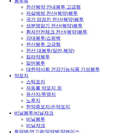
봉투류
전산복약 안내봉투 고급형
자살예방 전산(복약)봉투
국가 암검진 전산(복약)봉투
성분명알기 전산(복약)봉투
환자안전체크 전산(복약)봉투
각대봉투/쇼핑백
전산봉투 고급형
전산 대봉투(일반,복약)
칼라약봉투
일반봉투
대한약사회 건강기능식품 기성봉투
약포지
스틱포지
자동롤 약포지 외
유산지/투명지
노루지
한약중포지/손약포지
비닐봉투/비닐쟈크
비닐봉투
비닐쟈크
투약병/연고곽/알약병/약케이스