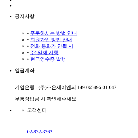
공지사항
•
주문하시는 방법 안내
•
회원가입 방법 안내
•
전화 통화가 안될 시
•
주5일제 시행
•
현금영수증 발행
입금계좌
기업은행 - (주)조은제이앤피 149-065496-01-047
무통장입금 시 확인해주세요.
고객센터
02-832-3363