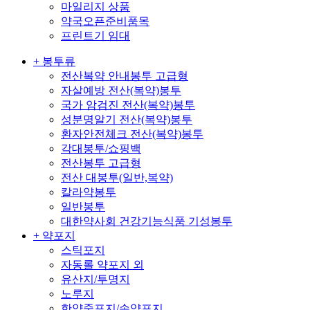
마일리지 상품
약국오픈준비품목
프린트기 임대
+ 봉투류
전산복약 안내봉투 고급형
자살예방 전산(복약)봉투
국가 암검진 전산(복약)봉투
성분명알기 전산(복약)봉투
환자안전체크 전산(복약)봉투
각대봉투/쇼핑백
전산봉투 고급형
전산 대봉투(일반,복약)
칼라약봉투
일반봉투
대한약사회 건강기능식품 기성봉투
+ 약포지
스틱포지
자동롤 약포지 외
유산지/투명지
노루지
한약중포지/손약포지