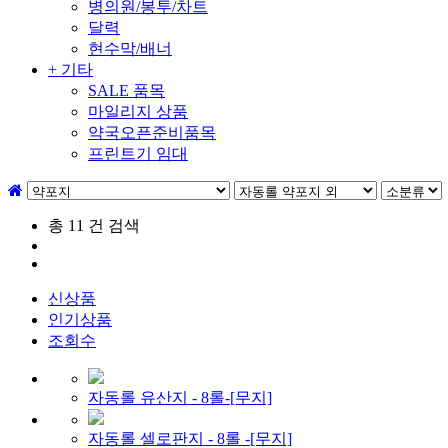
병의원/봉투/차트
달력
현수막/배너
+ 기타
SALE 품목
마일리지 상품
약국오픈준비품목
프린트기 임대
총
11
건 검색
신상품
인기상품
조회수
자동롤 유산지 - 8롤-[무지]
자동롤 셀로판지 - 8롤 -[무지]