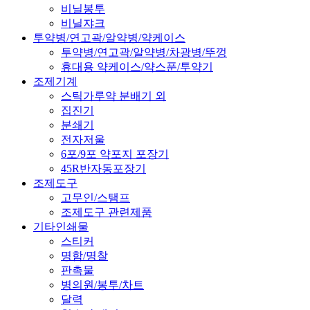
비닐봉투
비닐쟈크
투약병/연고곽/알약병/약케이스
투약병/연고곽/알약병/차광병/뚜껑
휴대용 약케이스/약스푼/투약기
조제기계
스틱가루약 분배기 외
집진기
분쇄기
전자저울
6포/9포 약포지 포장기
45R반자동포장기
조제도구
고무인/스탬프
조제도구 관련제품
기타인쇄물
스티커
명함/명찰
판촉물
병의원/봉투/차트
달력