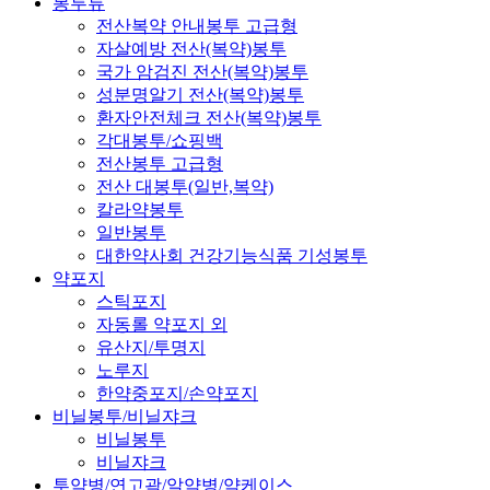
봉투류
전산복약 안내봉투 고급형
자살예방 전산(복약)봉투
국가 암검진 전산(복약)봉투
성분명알기 전산(복약)봉투
환자안전체크 전산(복약)봉투
각대봉투/쇼핑백
전산봉투 고급형
전산 대봉투(일반,복약)
칼라약봉투
일반봉투
대한약사회 건강기능식품 기성봉투
약포지
스틱포지
자동롤 약포지 외
유산지/투명지
노루지
한약중포지/손약포지
비닐봉투/비닐쟈크
비닐봉투
비닐쟈크
투약병/연고곽/알약병/약케이스