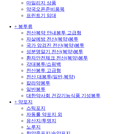
마일리지 상품
약국오픈준비품목
프린트기 임대
+ 봉투류
전산복약 안내봉투 고급형
자살예방 전산(복약)봉투
국가 암검진 전산(복약)봉투
성분명알기 전산(복약)봉투
환자안전체크 전산(복약)봉투
각대봉투/쇼핑백
전산봉투 고급형
전산 대봉투(일반,복약)
칼라약봉투
일반봉투
대한약사회 건강기능식품 기성봉투
+ 약포지
스틱포지
자동롤 약포지 외
유산지/투명지
노루지
한약중포지/손약포지