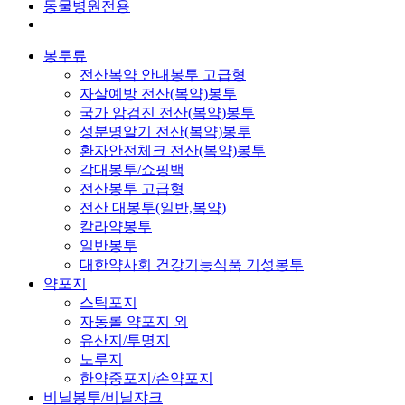
동물병원전용
봉투류
전산복약 안내봉투 고급형
자살예방 전산(복약)봉투
국가 암검진 전산(복약)봉투
성분명알기 전산(복약)봉투
환자안전체크 전산(복약)봉투
각대봉투/쇼핑백
전산봉투 고급형
전산 대봉투(일반,복약)
칼라약봉투
일반봉투
대한약사회 건강기능식품 기성봉투
약포지
스틱포지
자동롤 약포지 외
유산지/투명지
노루지
한약중포지/손약포지
비닐봉투/비닐쟈크