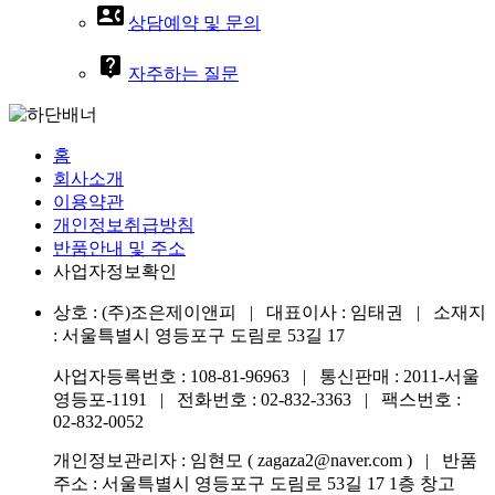
contact_phone
상담예약 및 문의
live_help
자주하는 질문
홈
회사소개
이용약관
개인정보취급방침
반품안내 및 주소
사업자정보확인
상호 : (주)조은제이앤피 | 대표이사 : 임태권 | 소재지
: 서울특별시 영등포구 도림로 53길 17
사업자등록번호 : 108-81-96963 | 통신판매 : 2011-서울
영등포-1191 | 전화번호 :
02-832-3363
| 팩스번호 :
02-832-0052
개인정보관리자 : 임현모 ( zagaza2@naver.com ) | 반품
주소 : 서울특별시 영등포구 도림로 53길 17 1층 창고