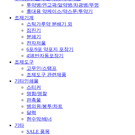
투약병/연고곽/알약병/차광병/뚜껑
휴대용 약케이스/약스푼/투약기
조제기계
스틱가루약 분배기 외
집진기
분쇄기
전자저울
6포/9포 약포지 포장기
45R반자동포장기
조제도구
고무인/스탬프
조제도구 관련제품
기타인쇄물
스티커
명함/명찰
판촉물
병의원/봉투/차트
달력
현수막/배너
기타
SALE 품목