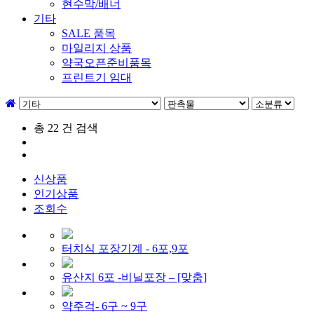
현수막/배너
기타
SALE 품목
마일리지 상품
약국오픈준비품목
프린트기 임대
총
22
건 검색
신상품
인기상품
조회수
터치식 포장기계 - 6포,9포
유산지 6포 -비닐포장 – [맞춤]
약주걱- 6구 ~ 9구