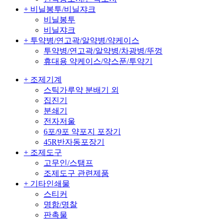
+ 비닐봉투/비닐쟈크
비닐봉투
비닐쟈크
+ 투약병/연고곽/알약병/약케이스
투약병/연고곽/알약병/차광병/뚜껑
휴대용 약케이스/약스푼/투약기
+ 조제기계
스틱가루약 분배기 외
집진기
분쇄기
전자저울
6포/9포 약포지 포장기
45R반자동포장기
+ 조제도구
고무인/스탬프
조제도구 관련제품
+ 기타인쇄물
스티커
명함/명찰
판촉물