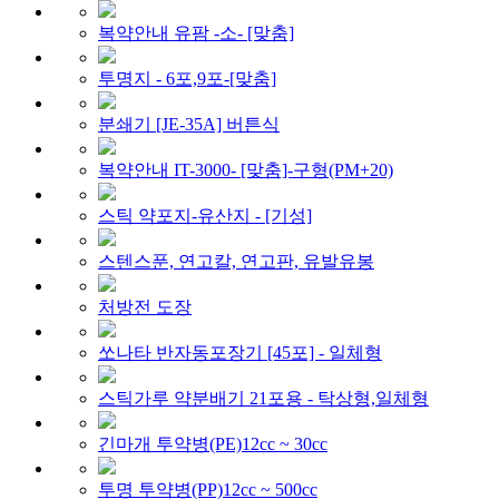
복약안내 유팜 -소- [맞춤]
투명지 - 6포,9포-[맞춤]
분쇄기 [JE-35A] 버튼식
복약안내 IT-3000- [맞춤]-구형(PM+20)
스틱 약포지-유산지 - [기성]
스텐스푼, 연고칼, 연고판, 유발유봉
처방전 도장
쏘나타 반자동포장기 [45포] - 일체형
스틱가루 약분배기 21포용 - 탁상형,일체형
긴마개 투약병(PE)12cc ~ 30cc
투명 투약병(PP)12cc ~ 500cc