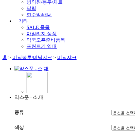
병의원/봉투/차트
달력
현수막/배너
+ 기타
SALE 품목
마일리지 상품
약국오픈준비품목
프린트기 임대
홈
>
비닐봉투/비닐쟈크
>
비닐쟈크
약스푼 - 소,대
종류
색상