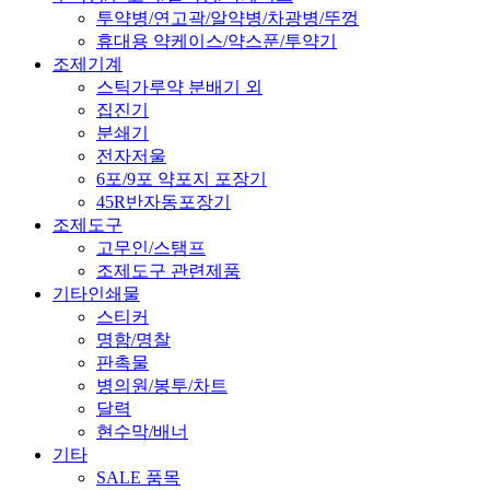
투약병/연고곽/알약병/차광병/뚜껑
휴대용 약케이스/약스푼/투약기
조제기계
스틱가루약 분배기 외
집진기
분쇄기
전자저울
6포/9포 약포지 포장기
45R반자동포장기
조제도구
고무인/스탬프
조제도구 관련제품
기타인쇄물
스티커
명함/명찰
판촉물
병의원/봉투/차트
달력
현수막/배너
기타
SALE 품목