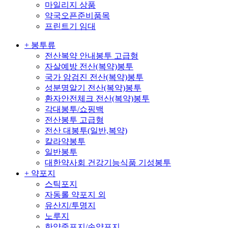
마일리지 상품
약국오픈준비품목
프린트기 임대
+ 봉투류
전산복약 안내봉투 고급형
자살예방 전산(복약)봉투
국가 암검진 전산(복약)봉투
성분명알기 전산(복약)봉투
환자안전체크 전산(복약)봉투
각대봉투/쇼핑백
전산봉투 고급형
전산 대봉투(일반,복약)
칼라약봉투
일반봉투
대한약사회 건강기능식품 기성봉투
+ 약포지
스틱포지
자동롤 약포지 외
유산지/투명지
노루지
한약중포지/손약포지