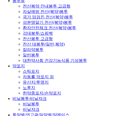
봉투류
전산복약 안내봉투 고급형
자살예방 전산(복약)봉투
국가 암검진 전산(복약)봉투
성분명알기 전산(복약)봉투
환자안전체크 전산(복약)봉투
각대봉투/쇼핑백
전산봉투 고급형
전산 대봉투(일반,복약)
칼라약봉투
일반봉투
대한약사회 건강기능식품 기성봉투
약포지
스틱포지
자동롤 약포지 외
유산지/투명지
노루지
한약중포지/손약포지
비닐봉투/비닐쟈크
비닐봉투
비닐쟈크
투약병/연고곽/알약병/약케이스