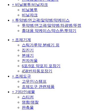
+ 비닐봉투/비닐쟈크
비닐봉투
비닐쟈크
+ 투약병/연고곽/알약병/약케이스
투약병/연고곽/알약병/차광병/뚜껑
휴대용 약케이스/약스푼/투약기
+ 조제기계
스틱가루약 분배기 외
집진기
분쇄기
전자저울
6포/9포 약포지 포장기
45R반자동포장기
+ 조제도구
고무인/스탬프
조제도구 관련제품
+ 기타인쇄물
스티커
명함/명찰
판촉물