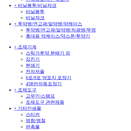
+ 비닐봉투/비닐쟈크
비닐봉투
비닐쟈크
+ 투약병/연고곽/알약병/약케이스
투약병/연고곽/알약병/차광병/뚜껑
휴대용 약케이스/약스푼/투약기
+ 조제기계
스틱가루약 분배기 외
집진기
분쇄기
전자저울
6포/9포 약포지 포장기
45R반자동포장기
+ 조제도구
고무인/스탬프
조제도구 관련제품
+ 기타인쇄물
스티커
명함/명찰
판촉물