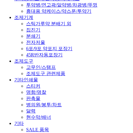
투약병/연고곽/알약병/차광병/뚜껑
휴대용 약케이스/약스푼/투약기
조제기계
스틱가루약 분배기 외
집진기
분쇄기
전자저울
6포/9포 약포지 포장기
45R반자동포장기
조제도구
고무인/스탬프
조제도구 관련제품
기타인쇄물
스티커
명함/명찰
판촉물
병의원/봉투/차트
달력
현수막/배너
기타
SALE 품목