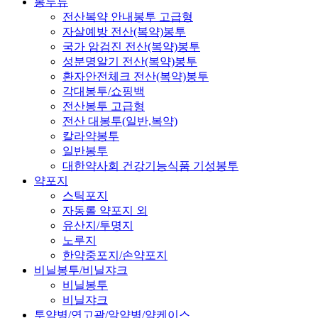
봉투류
전산복약 안내봉투 고급형
자살예방 전산(복약)봉투
국가 암검진 전산(복약)봉투
성분명알기 전산(복약)봉투
환자안전체크 전산(복약)봉투
각대봉투/쇼핑백
전산봉투 고급형
전산 대봉투(일반,복약)
칼라약봉투
일반봉투
대한약사회 건강기능식품 기성봉투
약포지
스틱포지
자동롤 약포지 외
유산지/투명지
노루지
한약중포지/손약포지
비닐봉투/비닐쟈크
비닐봉투
비닐쟈크
투약병/연고곽/알약병/약케이스