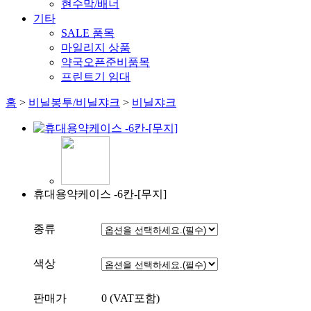
현수막/배너
기타
SALE 품목
마일리지 상품
약국오픈준비품목
프린트기 임대
홈
>
비닐봉투/비닐쟈크
>
비닐쟈크
휴대용약케이스 -6칸-[무지]
종류
색상
판매가
0
(VAT포함)