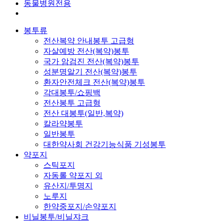
동물병원전용
봉투류
전산복약 안내봉투 고급형
자살예방 전산(복약)봉투
국가 암검진 전산(복약)봉투
성분명알기 전산(복약)봉투
환자안전체크 전산(복약)봉투
각대봉투/쇼핑백
전산봉투 고급형
전산 대봉투(일반,복약)
칼라약봉투
일반봉투
대한약사회 건강기능식품 기성봉투
약포지
스틱포지
자동롤 약포지 외
유산지/투명지
노루지
한약중포지/손약포지
비닐봉투/비닐쟈크