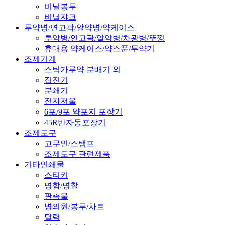
비닐봉투
비닐쟈크
투약병/연고곽/알약병/약케이스
투약병/연고곽/알약병/차광병/뚜껑
휴대용 약케이스/약스푼/투약기
조제기계
스틱가루약 분배기 외
집진기
분쇄기
전자저울
6포/9포 약포지 포장기
45R반자동포장기
조제도구
고무인/스탬프
조제도구 관련제품
기타인쇄물
스티커
명함/명찰
판촉물
병의원/봉투/차트
달력