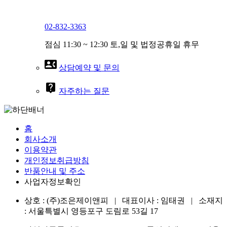
02-832-3363
점심 11:30 ~ 12:30 토,일 및 법정공휴일 휴무
contact_phone
상담예약 및 문의
live_help
자주하는 질문
홈
회사소개
이용약관
개인정보취급방침
반품안내 및 주소
사업자정보확인
상호 : (주)조은제이앤피 | 대표이사 : 임태권 | 소재지
: 서울특별시 영등포구 도림로 53길 17