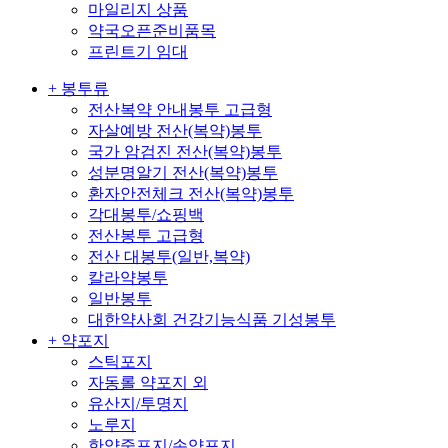
마일리지 상품
약국오픈준비품목
프린트기 임대
+ 봉투류
전산복약 안내봉투 고급형
자살예방 전산(복약)봉투
국가 암검진 전산(복약)봉투
성분명알기 전산(복약)봉투
환자안전체크 전산(복약)봉투
각대봉투/쇼핑백
전산봉투 고급형
전산 대봉투(일반,복약)
칼라약봉투
일반봉투
대한약사회 건강기능식품 기성봉투
+ 약포지
스틱포지
자동롤 약포지 외
유산지/투명지
노루지
한약중포지/손약포지