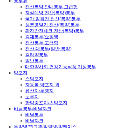
봉투류
전산복약 안내봉투 고급형
자살예방 전산(복약)봉투
국가 암검진 전산(복약)봉투
성분명알기 전산(복약)봉투
환자안전체크 전산(복약)봉투
각대봉투/쇼핑백
전산봉투 고급형
전산 대봉투(일반,복약)
칼라약봉투
일반봉투
대한약사회 건강기능식품 기성봉투
약포지
스틱포지
자동롤 약포지 외
유산지/투명지
노루지
한약중포지/손약포지
비닐봉투/비닐쟈크
비닐봉투
비닐쟈크
투약병/연고곽/알약병/약케이스