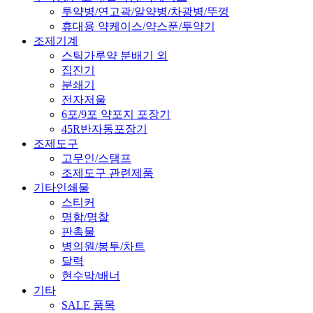
투약병/연고곽/알약병/차광병/뚜껑
휴대용 약케이스/약스푼/투약기
조제기계
스틱가루약 분배기 외
집진기
분쇄기
전자저울
6포/9포 약포지 포장기
45R반자동포장기
조제도구
고무인/스탬프
조제도구 관련제품
기타인쇄물
스티커
명함/명찰
판촉물
병의원/봉투/차트
달력
현수막/배너
기타
SALE 품목