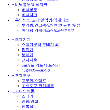
+ 비닐봉투/비닐쟈크
비닐봉투
비닐쟈크
+ 투약병/연고곽/알약병/약케이스
투약병/연고곽/알약병/차광병/뚜껑
휴대용 약케이스/약스푼/투약기
+ 조제기계
스틱가루약 분배기 외
집진기
분쇄기
전자저울
6포/9포 약포지 포장기
45R반자동포장기
+ 조제도구
고무인/스탬프
조제도구 관련제품
+ 기타인쇄물
스티커
명함/명찰
판촉물