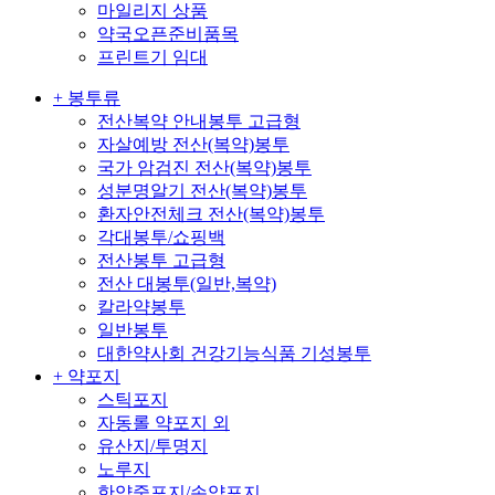
마일리지 상품
약국오픈준비품목
프린트기 임대
+ 봉투류
전산복약 안내봉투 고급형
자살예방 전산(복약)봉투
국가 암검진 전산(복약)봉투
성분명알기 전산(복약)봉투
환자안전체크 전산(복약)봉투
각대봉투/쇼핑백
전산봉투 고급형
전산 대봉투(일반,복약)
칼라약봉투
일반봉투
대한약사회 건강기능식품 기성봉투
+ 약포지
스틱포지
자동롤 약포지 외
유산지/투명지
노루지
한약중포지/손약포지