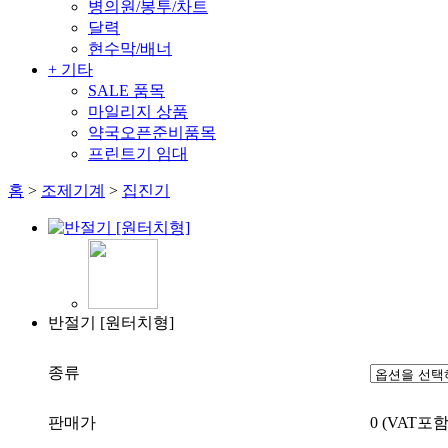
병의원/봉투/차트
달력
현수막/배너
+ 기타
SALE 품목
마일리지 상품
약국오픈준비품목
프린트기 임대
홈
>
조제기계
>
집진기
반절기 [원터치형]
종류
판매가
0
(VAT포함