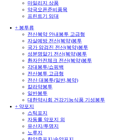
마일리지 상품
약국오픈준비품목
프린트기 임대
+ 봉투류
전산복약 안내봉투 고급형
자살예방 전산(복약)봉투
국가 암검진 전산(복약)봉투
성분명알기 전산(복약)봉투
환자안전체크 전산(복약)봉투
각대봉투/쇼핑백
전산봉투 고급형
전산 대봉투(일반,복약)
칼라약봉투
일반봉투
대한약사회 건강기능식품 기성봉투
+ 약포지
스틱포지
자동롤 약포지 외
유산지/투명지
노루지
한약중포지/손약포지