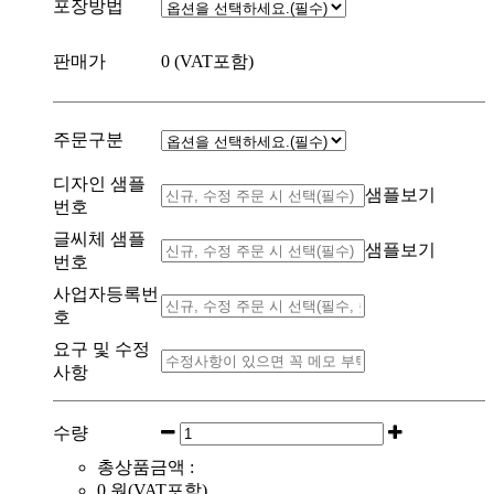
포장방법
판매가
0
(VAT포함)
주문구분
디자인 샘플
샘플보기
번호
글씨체 샘플
샘플보기
번호
사업자등록번
호
요구 및 수정
사항
수량
총상품금액 :
0
원(VAT포함)