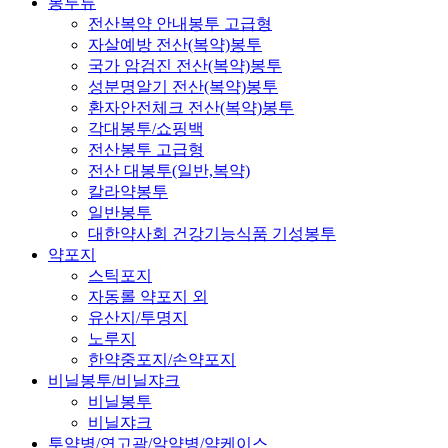
봉투류
전산복약 안내봉투 고급형
자살예방 전산(복약)봉투
국가 암검진 전산(복약)봉투
성분명알기 전산(복약)봉투
환자안전체크 전산(복약)봉투
각대봉투/쇼핑백
전산봉투 고급형
전산 대봉투(일반,복약)
칼라약봉투
일반봉투
대한약사회 건강기능식품 기성봉투
약포지
스틱포지
자동롤 약포지 외
유산지/투명지
노루지
한약중포지/손약포지
비닐봉투/비닐쟈크
비닐봉투
비닐쟈크
투약병/연고곽/알약병/약케이스