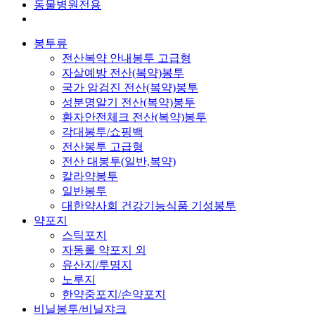
동물병원전용
봉투류
전산복약 안내봉투 고급형
자살예방 전산(복약)봉투
국가 암검진 전산(복약)봉투
성분명알기 전산(복약)봉투
환자안전체크 전산(복약)봉투
각대봉투/쇼핑백
전산봉투 고급형
전산 대봉투(일반,복약)
칼라약봉투
일반봉투
대한약사회 건강기능식품 기성봉투
약포지
스틱포지
자동롤 약포지 외
유산지/투명지
노루지
한약중포지/손약포지
비닐봉투/비닐쟈크