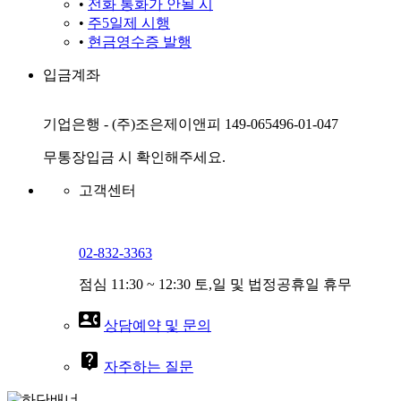
•
전화 통화가 안될 시
•
주5일제 시행
•
현금영수증 발행
입금계좌
기업은행 - (주)조은제이앤피 149-065496-01-047
무통장입금 시 확인해주세요.
고객센터
02-832-3363
점심 11:30 ~ 12:30 토,일 및 법정공휴일 휴무
contact_phone
상담예약 및 문의
live_help
자주하는 질문