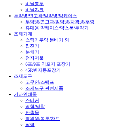
비닐봉투
비닐쟈크
투약병/연고곽/알약병/약케이스
투약병/연고곽/알약병/차광병/뚜껑
휴대용 약케이스/약스푼/투약기
조제기계
스틱가루약 분배기 외
집진기
분쇄기
전자저울
6포/9포 약포지 포장기
45R반자동포장기
조제도구
고무인/스탬프
조제도구 관련제품
기타인쇄물
스티커
명함/명찰
판촉물
병의원/봉투/차트
달력