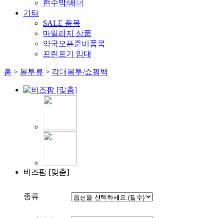
현수막/배너
기타
SALE 품목
마일리지 상품
약국오픈준비품목
프린트기 임대
홈
>
봉투류
>
각대봉투/쇼핑백
비즈팜 [맞춤]
종류