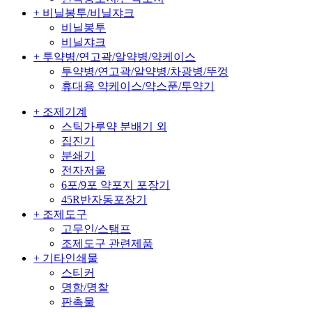
+ 비닐봉투/비닐쟈크
비닐봉투
비닐쟈크
+ 투약병/연고곽/알약병/약케이스
투약병/연고곽/알약병/차광병/뚜껑
휴대용 약케이스/약스푼/투약기
+ 조제기계
스틱가루약 분배기 외
집진기
분쇄기
전자저울
6포/9포 약포지 포장기
45R반자동포장기
+ 조제도구
고무인/스탬프
조제도구 관련제품
+ 기타인쇄물
스티커
명함/명찰
판촉물