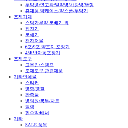
투약병/연고곽/알약병/차광병/뚜껑
휴대용 약케이스/약스푼/투약기
조제기계
스틱가루약 분배기 외
집진기
분쇄기
전자저울
6포/9포 약포지 포장기
45R반자동포장기
조제도구
고무인/스탬프
조제도구 관련제품
기타인쇄물
스티커
명함/명찰
판촉물
병의원/봉투/차트
달력
현수막/배너
기타
SALE 품목