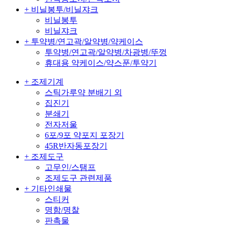
+ 비닐봉투/비닐쟈크
비닐봉투
비닐쟈크
+ 투약병/연고곽/알약병/약케이스
투약병/연고곽/알약병/차광병/뚜껑
휴대용 약케이스/약스푼/투약기
+ 조제기계
스틱가루약 분배기 외
집진기
분쇄기
전자저울
6포/9포 약포지 포장기
45R반자동포장기
+ 조제도구
고무인/스탬프
조제도구 관련제품
+ 기타인쇄물
스티커
명함/명찰
판촉물