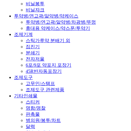
비닐봉투
비닐쟈크
투약병/연고곽/알약병/약케이스
투약병/연고곽/알약병/차광병/뚜껑
휴대용 약케이스/약스푼/투약기
조제기계
스틱가루약 분배기 외
집진기
분쇄기
전자저울
6포/9포 약포지 포장기
45R반자동포장기
조제도구
고무인/스탬프
조제도구 관련제품
기타인쇄물
스티커
명함/명찰
판촉물
병의원/봉투/차트
달력