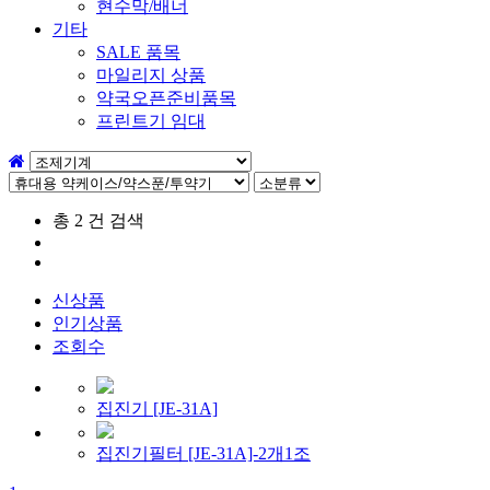
현수막/배너
기타
SALE 품목
마일리지 상품
약국오픈준비품목
프린트기 임대
총
2
건 검색
신상품
인기상품
조회수
집진기 [JE-31A]
집진기필터 [JE-31A]-2개1조