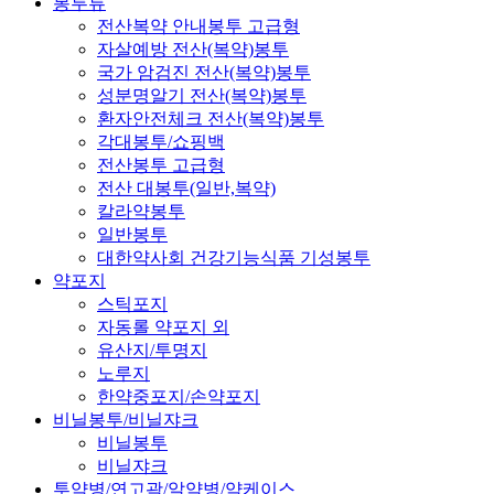
봉투류
전산복약 안내봉투 고급형
자살예방 전산(복약)봉투
국가 암검진 전산(복약)봉투
성분명알기 전산(복약)봉투
환자안전체크 전산(복약)봉투
각대봉투/쇼핑백
전산봉투 고급형
전산 대봉투(일반,복약)
칼라약봉투
일반봉투
대한약사회 건강기능식품 기성봉투
약포지
스틱포지
자동롤 약포지 외
유산지/투명지
노루지
한약중포지/손약포지
비닐봉투/비닐쟈크
비닐봉투
비닐쟈크
투약병/연고곽/알약병/약케이스