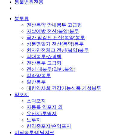
동물병원전용
봉투류
전산복약 안내봉투 고급형
자살예방 전산(복약)봉투
국가 암검진 전산(복약)봉투
성분명알기 전산(복약)봉투
환자안전체크 전산(복약)봉투
각대봉투/쇼핑백
전산봉투 고급형
전산 대봉투(일반,복약)
칼라약봉투
일반봉투
대한약사회 건강기능식품 기성봉투
약포지
스틱포지
자동롤 약포지 외
유산지/투명지
노루지
한약중포지/손약포지
비닐봉투/비닐쟈크