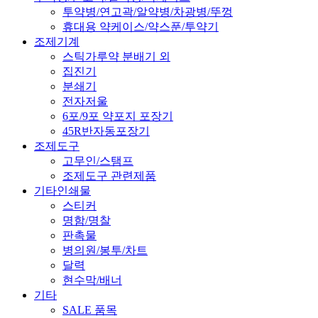
투약병/연고곽/알약병/차광병/뚜껑
휴대용 약케이스/약스푼/투약기
조제기계
스틱가루약 분배기 외
집진기
분쇄기
전자저울
6포/9포 약포지 포장기
45R반자동포장기
조제도구
고무인/스탬프
조제도구 관련제품
기타인쇄물
스티커
명함/명찰
판촉물
병의원/봉투/차트
달력
현수막/배너
기타
SALE 품목