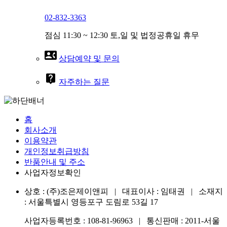
02-832-3363
점심 11:30 ~ 12:30 토,일 및 법정공휴일 휴무
contact_phone
상담예약 및 문의
live_help
자주하는 질문
홈
회사소개
이용약관
개인정보취급방침
반품안내 및 주소
사업자정보확인
상호 : (주)조은제이앤피 | 대표이사 : 임태권 | 소재지
: 서울특별시 영등포구 도림로 53길 17
사업자등록번호 : 108-81-96963 | 통신판매 : 2011-서울