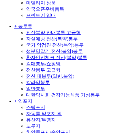
마일리지 상품
약국오픈준비품목
프린트기 임대
+ 봉투류
전산복약 안내봉투 고급형
자살예방 전산(복약)봉투
국가 암검진 전산(복약)봉투
성분명알기 전산(복약)봉투
환자안전체크 전산(복약)봉투
각대봉투/쇼핑백
전산봉투 고급형
전산 대봉투(일반,복약)
칼라약봉투
일반봉투
대한약사회 건강기능식품 기성봉투
+ 약포지
스틱포지
자동롤 약포지 외
유산지/투명지
노루지
한약중포지/손약포지