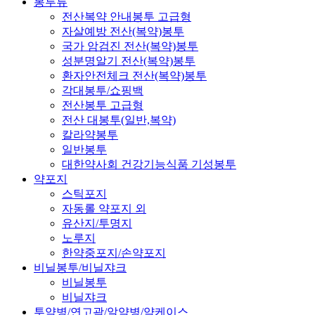
봉투류
전산복약 안내봉투 고급형
자살예방 전산(복약)봉투
국가 암검진 전산(복약)봉투
성분명알기 전산(복약)봉투
환자안전체크 전산(복약)봉투
각대봉투/쇼핑백
전산봉투 고급형
전산 대봉투(일반,복약)
칼라약봉투
일반봉투
대한약사회 건강기능식품 기성봉투
약포지
스틱포지
자동롤 약포지 외
유산지/투명지
노루지
한약중포지/손약포지
비닐봉투/비닐쟈크
비닐봉투
비닐쟈크
투약병/연고곽/알약병/약케이스