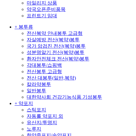
마일리지 상품
약국오픈준비품목
프린트기 임대
+ 봉투류
전산복약 안내봉투 고급형
자살예방 전산(복약)봉투
국가 암검진 전산(복약)봉투
성분명알기 전산(복약)봉투
환자안전체크 전산(복약)봉투
각대봉투/쇼핑백
전산봉투 고급형
전산 대봉투(일반,복약)
칼라약봉투
일반봉투
대한약사회 건강기능식품 기성봉투
+ 약포지
스틱포지
자동롤 약포지 외
유산지/투명지
노루지
한약중포지/손약포지