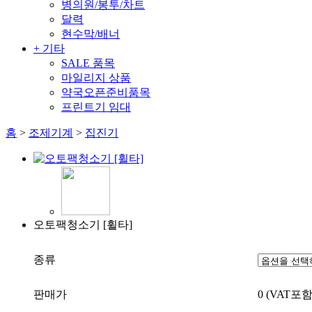
병의원/봉투/차트
달력
현수막/배너
+ 기타
SALE 품목
마일리지 상품
약국오픈준비품목
프린트기 임대
홈
>
조제기계
>
집진기
오토팩청소기 [휠타]
종류
판매가
0
(VAT포함