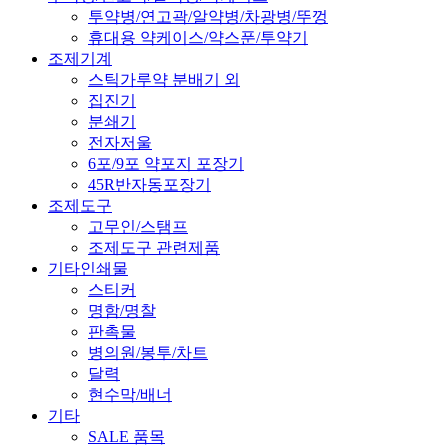
투약병/연고곽/알약병/차광병/뚜껑
휴대용 약케이스/약스푼/투약기
조제기계
스틱가루약 분배기 외
집진기
분쇄기
전자저울
6포/9포 약포지 포장기
45R반자동포장기
조제도구
고무인/스탬프
조제도구 관련제품
기타인쇄물
스티커
명함/명찰
판촉물
병의원/봉투/차트
달력
현수막/배너
기타
SALE 품목