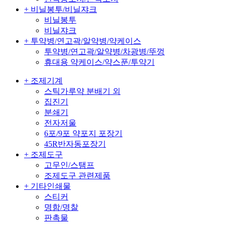
+ 비닐봉투/비닐쟈크
비닐봉투
비닐쟈크
+ 투약병/연고곽/알약병/약케이스
투약병/연고곽/알약병/차광병/뚜껑
휴대용 약케이스/약스푼/투약기
+ 조제기계
스틱가루약 분배기 외
집진기
분쇄기
전자저울
6포/9포 약포지 포장기
45R반자동포장기
+ 조제도구
고무인/스탬프
조제도구 관련제품
+ 기타인쇄물
스티커
명함/명찰
판촉물